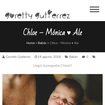
Goretty
Gutierrez
Chloe – Mónica ♥ Ale
Home
>
Bebés
>
Chloe – Mónica ♥ Ale
Goretty Gutierrez
14 agosto, 2018
Bebés
0
Llegó la pequeña Chloe!!