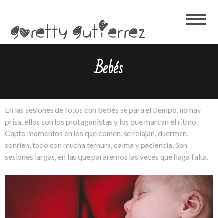
Goretty
Gutierrez
Bebés
En las sesiones de fotos con bebés se para el tiempo, no hay
prisa, ellos son los protagonistas y los que marcan el ritmo.
Capto momentos en los que comen, se relajan, duermen,
sonríen, todo con mucha ternura, calma y paciencia. Son
sesiones largas, en las que pararemos las veces que haga falta.