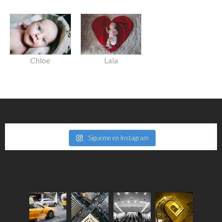
Chloe
Laia
Sígueme en Instagram