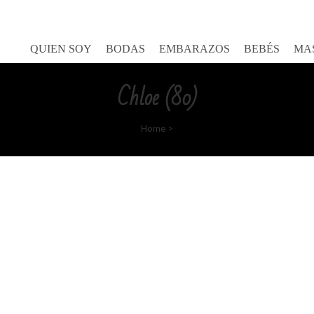
Goretty Gutierrez
QUIEN SOY
BODAS
EMBARAZOS
BEBÉS
MA
Chloe (80)
Home
>