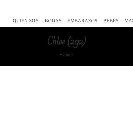
Goretty Gutierrez
QUIEN SOY
BODAS
EMBARAZOS
BEBÉS
MA
Chloe (292)
Home
>