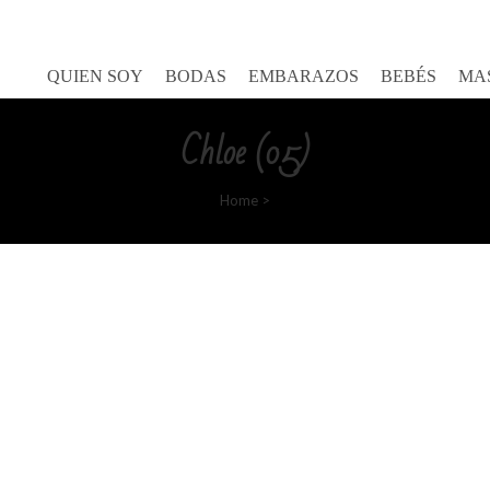
Goretty Gutierrez
QUIEN SOY
BODAS
EMBARAZOS
BEBÉS
MA
Chloe (05)
Home
>