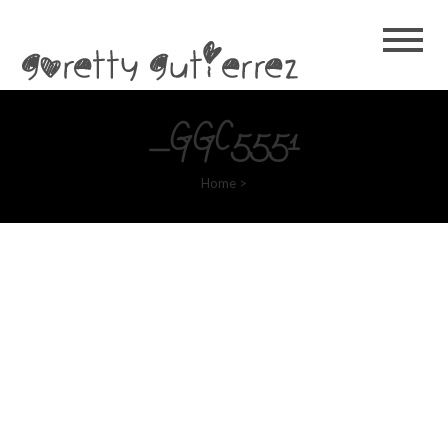
Goretty
Gutierrez
_GGC5551
Home
>