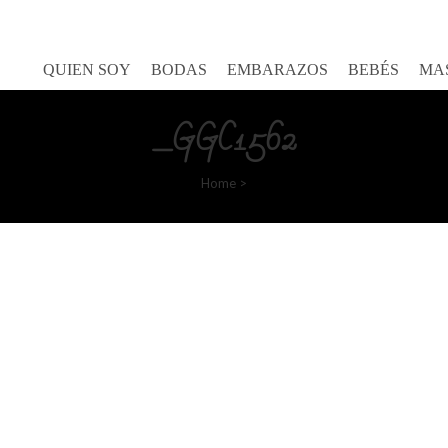
Goretty Gutierrez
QUIEN SOY
BODAS
EMBARAZOS
BEBÉS
MA
_GGC1562
Home
>